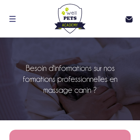
ACCUEIL
QUI SOMMES NOUS ?
Besoin d'informations sur nos
LE MASSAGE CANIN
formations professionnelles en
FORMATION PROFESSIONNELLE
massage canin ?
CONTACT
PRENDRE UN RDV
NEWS
HORSE WELL FORMATION