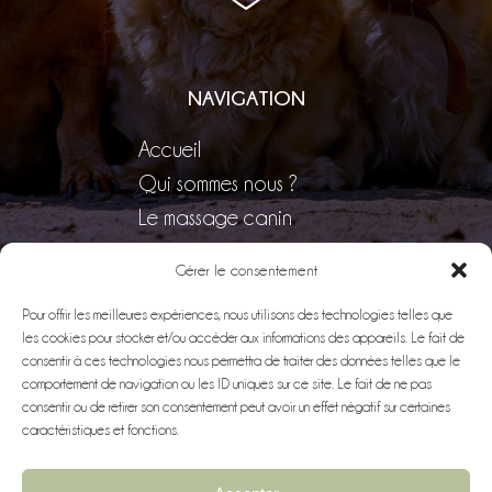
NAVIGATION
Accueil
Qui sommes nous ?
Le massage canin
Formation professionnelle
Gérer le consentement
Pour offrir les meilleures expériences, nous utilisons des technologies telles que
les cookies pour stocker et/ou accéder aux informations des appareils. Le fait de
consentir à ces technologies nous permettra de traiter des données telles que le
© 2026 -
comportement de navigation ou les ID uniques sur ce site. Le fait de ne pas
Well Pets Academy
consentir ou de retirer son consentement peut avoir un effet négatif sur certaines
- Tous droits réservés -
caractéristiques et fonctions.
Mentions légales